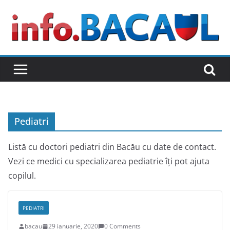
Skip
to
content
Pediatri
Listă cu doctori pediatri din Bacău cu date de contact.
Vezi ce medici cu specializarea pediatrie îți pot ajuta
copilul.
PEDIATRI
bacau
29 ianuarie, 2020
0 Comments