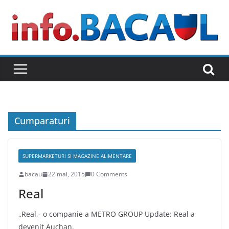
Skip
to
content
Cumparaturi
SUPERMARKETURI SI MAGAZINE ALIMENTARE
bacau
22 mai, 2015
0 Comments
Real
„Real,- o companie a METRO GROUP Update: Real a
devenit Auchan.