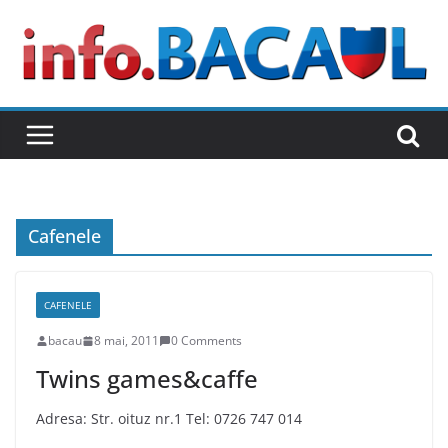
Skip
to
content
Cafenele
CAFENELE
bacau
8 mai, 2011
0 Comments
Twins games&caffe
Adresa: Str. oituz nr.1 Tel: 0726 747 014