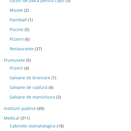
Locuri de joaca pentru copii
(3)
Muzee
(2)
Paintball
(1)
Piscine
(5)
Pizzerii
(6)
Restaurante
(37)
Frumusete
(5)
Frizerii
(4)
Saloane de bronzare
(1)
Saloane de coafură
(4)
Saloane de manichiura
(3)
Institutii publice
(49)
Medical
(311)
Cabinete stomatologice
(18)