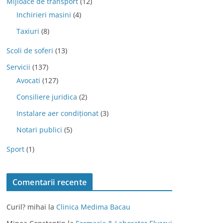
Mijloace de transport
(12)
Inchirieri masini
(4)
Taxiuri
(8)
Scoli de soferi
(13)
Servicii
(137)
Avocati
(127)
Consiliere juridica
(2)
Instalare aer condiționat
(3)
Notari publici
(5)
Sport
(1)
Comentarii recente
Curil? mihai
la
Clinica Medima Bacau