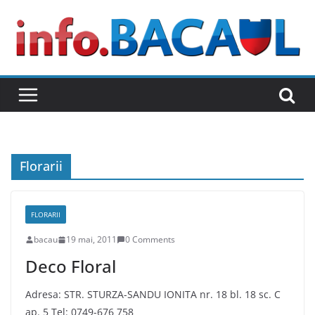
Skip
to
content
Florarii
FLORARII
bacau
19 mai, 2011
0 Comments
Deco Floral
Adresa: STR. STURZA-SANDU IONITA nr. 18 bl. 18 sc. C
ap. 5 Tel: 0749-676 758