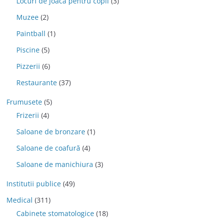
Locuri de joaca pentru copii
(3)
Muzee
(2)
Paintball
(1)
Piscine
(5)
Pizzerii
(6)
Restaurante
(37)
Frumusete
(5)
Frizerii
(4)
Saloane de bronzare
(1)
Saloane de coafură
(4)
Saloane de manichiura
(3)
Institutii publice
(49)
Medical
(311)
Cabinete stomatologice
(18)