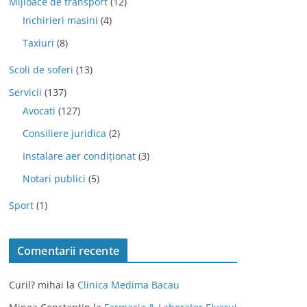
Mijloace de transport
(12)
Inchirieri masini
(4)
Taxiuri
(8)
Scoli de soferi
(13)
Servicii
(137)
Avocati
(127)
Consiliere juridica
(2)
Instalare aer condiționat
(3)
Notari publici
(5)
Sport
(1)
Comentarii recente
Curil? mihai
la
Clinica Medima Bacau