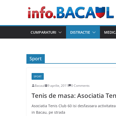
Skip
to
content
CUMPARATURI
DISTRACTIE
MEDIC
Sport
SPORT
Bacaul
9 aprilie, 2011
0 Comments
Tenis de masa: Asociatia Ten
Asociatia Tenis Club 60 isi desfasoara activitatea
in Bacau, pe strada