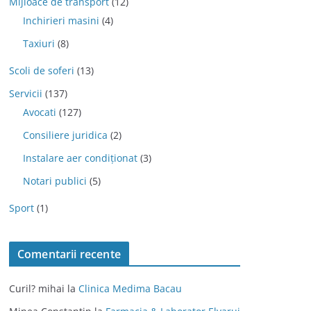
Mijloace de transport
(12)
Inchirieri masini
(4)
Taxiuri
(8)
Scoli de soferi
(13)
Servicii
(137)
Avocati
(127)
Consiliere juridica
(2)
Instalare aer condiționat
(3)
Notari publici
(5)
Sport
(1)
Comentarii recente
Curil? mihai
la
Clinica Medima Bacau