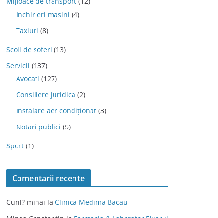
Mijloace de transport
(12)
Inchirieri masini
(4)
Taxiuri
(8)
Scoli de soferi
(13)
Servicii
(137)
Avocati
(127)
Consiliere juridica
(2)
Instalare aer condiționat
(3)
Notari publici
(5)
Sport
(1)
Comentarii recente
Curil? mihai
la
Clinica Medima Bacau