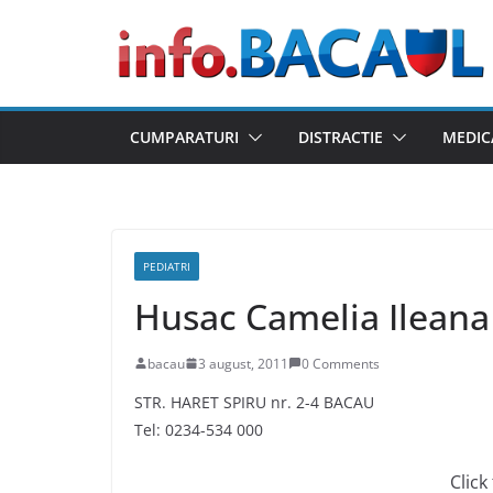
Skip
to
content
CUMPARATURI
DISTRACTIE
MEDIC
PEDIATRI
Husac Camelia Ileana
bacau
3 august, 2011
0 Comments
STR. HARET SPIRU nr. 2-4 BACAU
Tel: 0234-534 000
Click