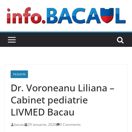
Skip
to
content
PEDIATRI
Dr. Voroneanu Liliana –
Cabinet pediatrie
LIVMED Bacau
bacau
29 ianuarie, 2020
0 Comments