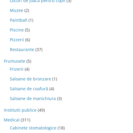
Locuri de joaca pentru copii
(3)
Muzee
(2)
Paintball
(1)
Piscine
(5)
Pizzerii
(6)
Restaurante
(37)
Frumusete
(5)
Frizerii
(4)
Saloane de bronzare
(1)
Saloane de coafură
(4)
Saloane de manichiura
(3)
Institutii publice
(49)
Medical
(311)
Cabinete stomatologice
(18)