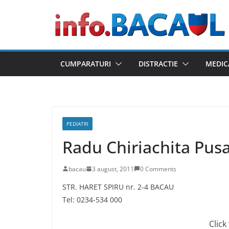
Skip
to
content
CUMPARATURI
DISTRACTIE
MEDIC
PEDIATRI
Radu Chiriachita Pus
bacau
3 august, 2011
0 Comments
STR. HARET SPIRU nr. 2-4 BACAU
Tel: 0234-534 000
Click