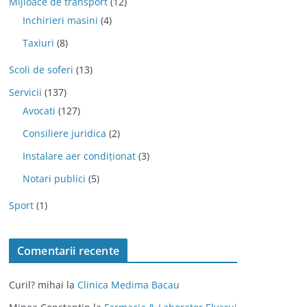
Mijloace de transport
(12)
Inchirieri masini
(4)
Taxiuri
(8)
Scoli de soferi
(13)
Servicii
(137)
Avocati
(127)
Consiliere juridica
(2)
Instalare aer condiționat
(3)
Notari publici
(5)
Sport
(1)
Comentarii recente
Curil? mihai
la
Clinica Medima Bacau