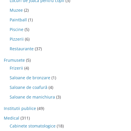
Locuri de joaca pentru copii
(3)
Muzee
(2)
Paintball
(1)
Piscine
(5)
Pizzerii
(6)
Restaurante
(37)
Frumusete
(5)
Frizerii
(4)
Saloane de bronzare
(1)
Saloane de coafură
(4)
Saloane de manichiura
(3)
Institutii publice
(49)
Medical
(311)
Cabinete stomatologice
(18)