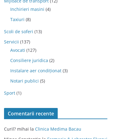
Mijloace de transport
(12)
Inchirieri masini
(4)
Taxiuri
(8)
Scoli de soferi
(13)
Servicii
(137)
Avocati
(127)
Consiliere juridica
(2)
Instalare aer condiționat
(3)
Notari publici
(5)
Sport
(1)
Comentarii recente
Curil? mihai
la
Clinica Medima Bacau