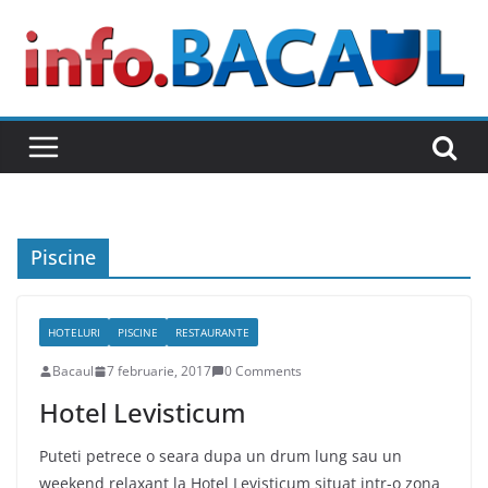
Skip
to
content
Piscine
HOTELURI
PISCINE
RESTAURANTE
Bacaul
7 februarie, 2017
0 Comments
Hotel Levisticum
Puteti petrece o seara dupa un drum lung sau un
weekend relaxant la Hotel Levisticum situat intr-o zona