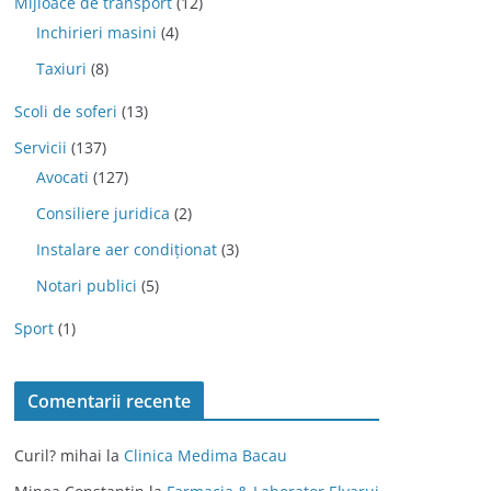
Mijloace de transport
(12)
Inchirieri masini
(4)
Taxiuri
(8)
Scoli de soferi
(13)
Servicii
(137)
Avocati
(127)
Consiliere juridica
(2)
Instalare aer condiționat
(3)
Notari publici
(5)
Sport
(1)
Comentarii recente
Curil? mihai
la
Clinica Medima Bacau