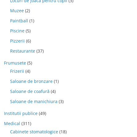
Locuri de joaca pentru copii
(3)
Muzee
(2)
Paintball
(1)
Piscine
(5)
Pizzerii
(6)
Restaurante
(37)
Frumusete
(5)
Frizerii
(4)
Saloane de bronzare
(1)
Saloane de coafură
(4)
Saloane de manichiura
(3)
Institutii publice
(49)
Medical
(311)
Cabinete stomatologice
(18)