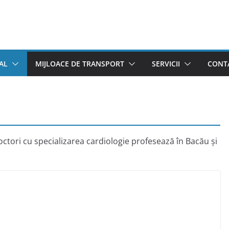
AL
MIJLOACE DE TRANSPORT
SERVICII
CONTA
octori cu specializarea cardiologie profesează în Bacău și