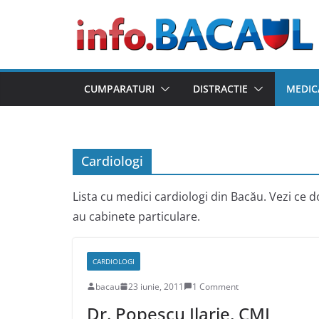
Skip
to
content
CUMPARATURI
DISTRACTIE
MEDIC
Cardiologi
Lista cu medici cardiologi din Bacău. Vezi ce d
au cabinete particulare.
CARDIOLOGI
bacau
23 iunie, 2011
1 Comment
Dr. Popescu Ilarie, CMI