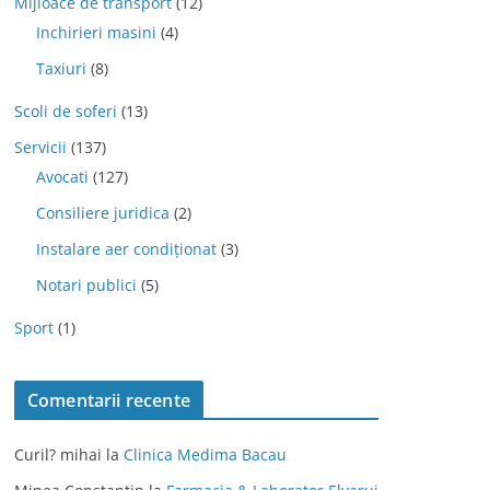
Mijloace de transport
(12)
Inchirieri masini
(4)
Taxiuri
(8)
Scoli de soferi
(13)
Servicii
(137)
Avocati
(127)
Consiliere juridica
(2)
Instalare aer condiționat
(3)
Notari publici
(5)
Sport
(1)
Comentarii recente
Curil? mihai
la
Clinica Medima Bacau