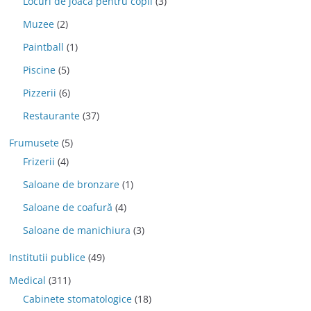
Locuri de joaca pentru copii
(3)
Muzee
(2)
Paintball
(1)
Piscine
(5)
Pizzerii
(6)
Restaurante
(37)
Frumusete
(5)
Frizerii
(4)
Saloane de bronzare
(1)
Saloane de coafură
(4)
Saloane de manichiura
(3)
Institutii publice
(49)
Medical
(311)
Cabinete stomatologice
(18)