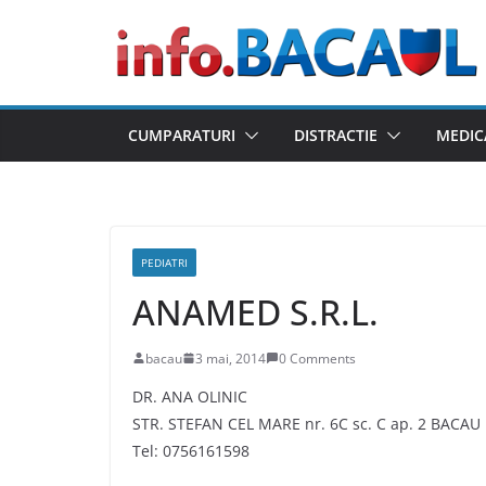
Skip
to
content
CUMPARATURI
DISTRACTIE
MEDIC
PEDIATRI
ANAMED S.R.L.
bacau
3 mai, 2014
0 Comments
DR. ANA OLINIC
STR. STEFAN CEL MARE nr. 6C sc. C ap. 2 BACAU
Tel: 0756161598