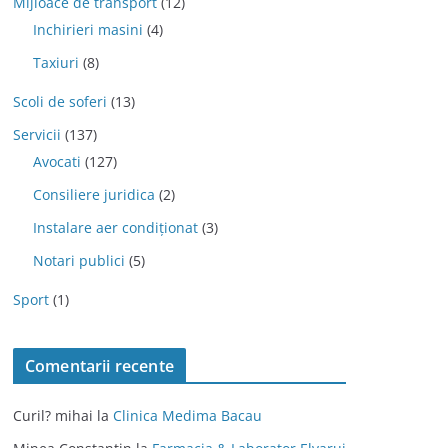
Mijloace de transport
(12)
Inchirieri masini
(4)
Taxiuri
(8)
Scoli de soferi
(13)
Servicii
(137)
Avocati
(127)
Consiliere juridica
(2)
Instalare aer condiționat
(3)
Notari publici
(5)
Sport
(1)
Comentarii recente
Curil? mihai
la
Clinica Medima Bacau