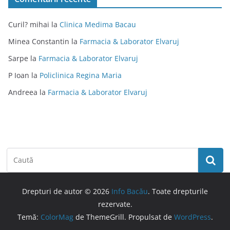
Curil? mihai
la
Clinica Medima Bacau
Minea Constantin
la
Farmacia & Laborator Elvaruj
Sarpe
la
Farmacia & Laborator Elvaruj
P Ioan
la
Policlinica Regina Maria
Andreea
la
Farmacia & Laborator Elvaruj
Drepturi de autor © 2026
Info Bacău
. Toate drepturile
rezervate.
Temă:
ColorMag
de ThemeGrill. Propulsat de
WordPress
.