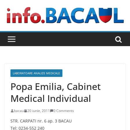
Skip
to
content
LABORATOARE ANALIZE MEDICALE
Popa Emilia, Cabinet
Medical Individual
bacau
20 iunie, 2011
0 Comments
STR. CARPATI nr. 6 ap. 3 BACAU
Tel: 0234-552 240