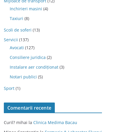
Mijloace de transport
(12)
Inchirieri masini
(4)
Taxiuri
(8)
Scoli de soferi
(13)
Servicii
(137)
Avocati
(127)
Consiliere juridica
(2)
Instalare aer condiționat
(3)
Notari publici
(5)
Sport
(1)
Comentarii recente
Curil? mihai
la
Clinica Medima Bacau