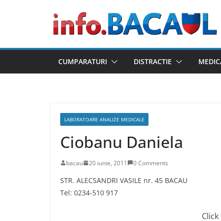
Skip
to
content
CUMPARATURI
DISTRACTIE
MEDIC
LABORATOARE ANALIZE MEDICALE
Ciobanu Daniela
bacau
20 iunie, 2011
0 Comments
STR. ALECSANDRI VASILE nr. 45 BACAU
Tel: 0234-510 917
Click