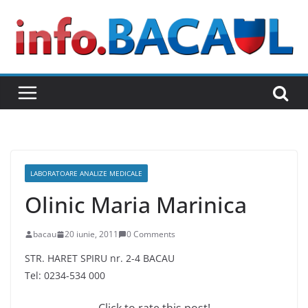
Skip
to
content
LABORATOARE ANALIZE MEDICALE
Olinic Maria Marinica
bacau
20 iunie, 2011
0 Comments
STR. HARET SPIRU nr. 2-4 BACAU
Tel: 0234-534 000