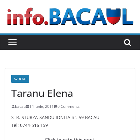
Skip
to
content
AVOCATI
Taranu Elena
bacau
14 iunie, 2011
0 Comments
STR. STURZA-SANDU IONITA nr. 59 BACAU
Tel: 0744-516 159