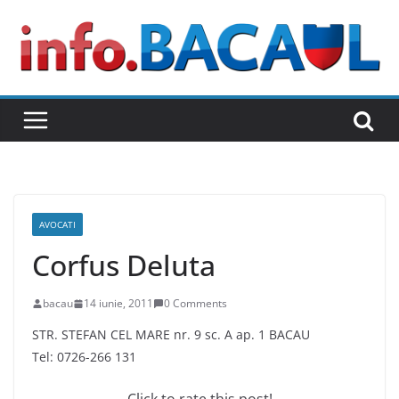
Skip
to
content
AVOCATI
Corfus Deluta
bacau
14 iunie, 2011
0 Comments
STR. STEFAN CEL MARE nr. 9 sc. A ap. 1 BACAU
Tel: 0726-266 131