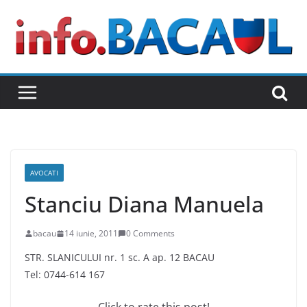
Skip
to
content
AVOCATI
Stanciu Diana Manuela
bacau
14 iunie, 2011
0 Comments
STR. SLANICULUI nr. 1 sc. A ap. 12 BACAU
Tel: 0744-614 167