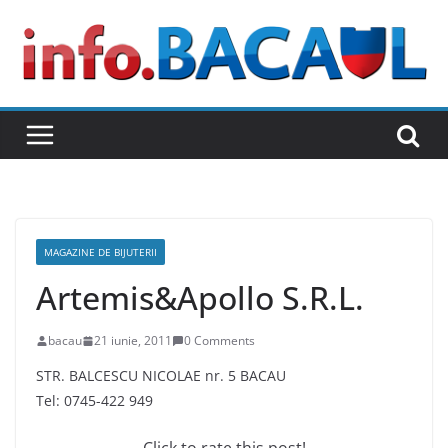
Skip
to
content
MAGAZINE DE BIJUTERII
Artemis&Apollo S.R.L.
bacau
21 iunie, 2011
0 Comments
STR. BALCESCU NICOLAE nr. 5 BACAU
Tel: 0745-422 949