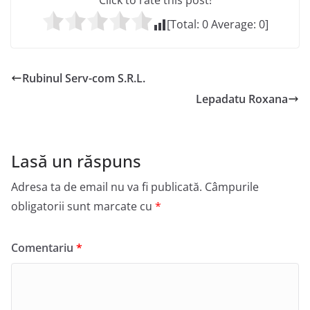
Click to rate this post!
[Total:
0
Average:
0
]
Rubinul Serv-com S.R.L.
Lepadatu Roxana
Lasă un răspuns
Adresa ta de email nu va fi publicată.
Câmpurile
obligatorii sunt marcate cu
*
Comentariu
*