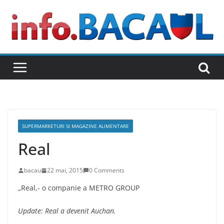
Skip
to
content
SUPERMARKETURI SI MAGAZINE ALIMENTARE
Real
bacau
22 mai, 2015
0 Comments
„Real,- o companie a METRO GROUP
Update: Real a devenit Auchan.