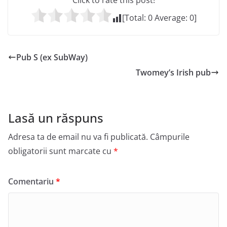
Click to rate this post!
[Total:
0
Average:
0
]
Pub S (ex SubWay)
Twomey’s Irish pub
Lasă un răspuns
Adresa ta de email nu va fi publicată.
Câmpurile
obligatorii sunt marcate cu
*
Comentariu
*