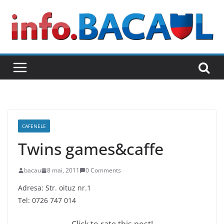
Skip
to
content
CAFENELE
Twins games&caffe
bacau
8 mai, 2011
0 Comments
Adresa: Str. oituz nr.1
Tel: 0726 747 014