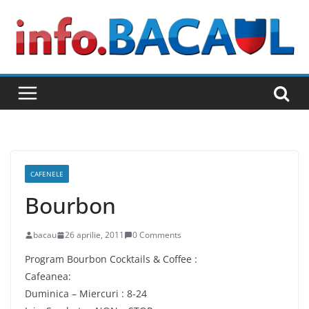
Skip
to
content
CAFENELE
Bourbon
bacau
26 aprilie, 2011
0 Comments
Program Bourbon Cocktails & Coffee :
Cafeanea:
Duminica – Miercuri : 8-24