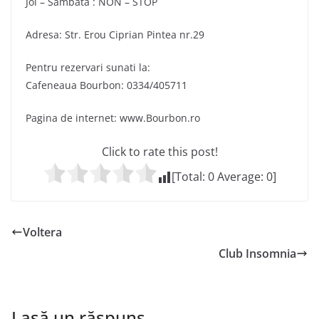
Joi – Sambata : NON – STOP
Adresa: Str. Erou Ciprian Pintea nr.29
Pentru rezervari sunati la:
Cafeneaua Bourbon: 0334/405711
Pagina de internet: www.Bourbon.ro
Click to rate this post!
[Total:
0
Average:
0
]
Voltera
Club Insomnia
Lasă un răspuns