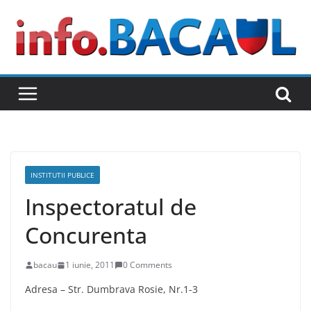
Skip
to
content
INSTITUTII PUBLICE
Inspectoratul de
Concurenta
bacau
1 iunie, 2011
0 Comments
Adresa – Str. Dumbrava Rosie, Nr.1-3