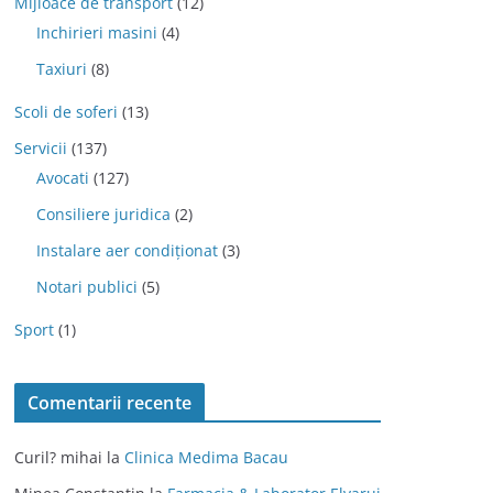
Mijloace de transport
(12)
Inchirieri masini
(4)
Taxiuri
(8)
Scoli de soferi
(13)
Servicii
(137)
Avocati
(127)
Consiliere juridica
(2)
Instalare aer condiționat
(3)
Notari publici
(5)
Sport
(1)
Comentarii recente
Curil? mihai
la
Clinica Medima Bacau