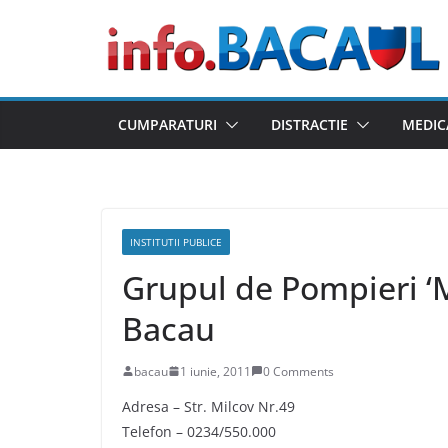
Skip
to
content
CUMPARATURI
DISTRACTIE
MEDIC
INSTITUTII PUBLICE
Grupul de Pompieri ‘
Bacau
bacau
1 iunie, 2011
0 Comments
Adresa – Str. Milcov Nr.49
Telefon – 0234/550.000