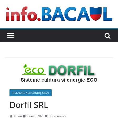
Skip
to
content
INSTALARE AER CONDIȚIONAT
Dorfil SRL
Bacaul
8 iunie, 2020
0 Comments