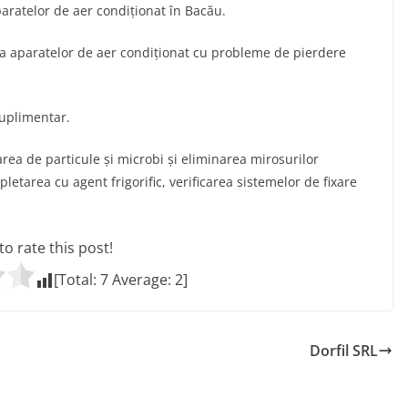
aratelor de aer condiționat în Bacău.
a aparatelor de aer condiționat cu probleme de pierdere
suplimentar.
ctarea de particule şi microbi și eliminarea mirosurilor
pletarea cu agent frigorific, verificarea sistemelor de fixare
 to rate this post!
[Total:
7
Average:
2
]
Dorfil SRL