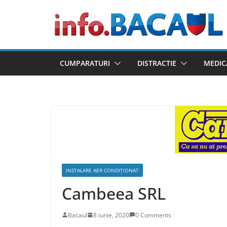
Skip
to
content
CUMPARATURI
DISTRACTIE
MEDIC
INSTALARE AER CONDIȚIONAT
Cambeea SRL
Bacaul
8 iunie, 2020
0 Comments