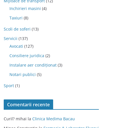
Mijloace de transport
(12)
Inchirieri masini
(4)
Taxiuri
(8)
Scoli de soferi
(13)
Servicii
(137)
Avocati
(127)
Consiliere juridica
(2)
Instalare aer condiționat
(3)
Notari publici
(5)
Sport
(1)
Comentarii recente
Curil? mihai
la
Clinica Medima Bacau