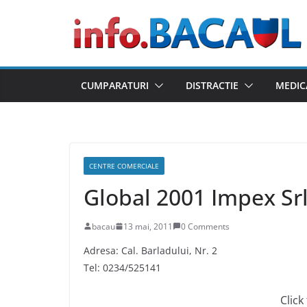
Skip
to
content
CUMPARATURI
DISTRACTIE
MEDIC
CENTRE COMERCIALE
Global 2001 Impex Sr
bacau
13 mai, 2011
0 Comments
Adresa: Cal. Barladului, Nr. 2
Tel: 0234/525141
Click