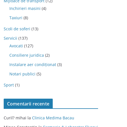
Mijloace de transport
(12)
Inchirieri masini
(4)
Taxiuri
(8)
Scoli de soferi
(13)
Servicii
(137)
Avocati
(127)
Consiliere juridica
(2)
Instalare aer condiționat
(3)
Notari publici
(5)
Sport
(1)
Comentarii recente
Curil? mihai
la
Clinica Medima Bacau