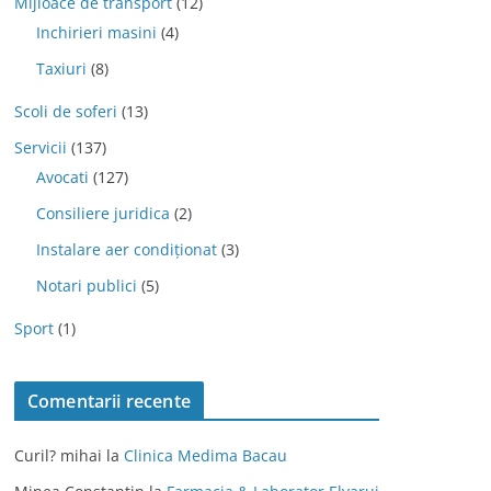
Mijloace de transport
(12)
Inchirieri masini
(4)
Taxiuri
(8)
Scoli de soferi
(13)
Servicii
(137)
Avocati
(127)
Consiliere juridica
(2)
Instalare aer condiționat
(3)
Notari publici
(5)
Sport
(1)
Comentarii recente
Curil? mihai
la
Clinica Medima Bacau