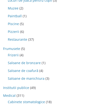
Locuri de joaca pentru copii
(3)
Muzee
(2)
Paintball
(1)
Piscine
(5)
Pizzerii
(6)
Restaurante
(37)
Frumusete
(5)
Frizerii
(4)
Saloane de bronzare
(1)
Saloane de coafură
(4)
Saloane de manichiura
(3)
Institutii publice
(49)
Medical
(311)
Cabinete stomatologice
(18)