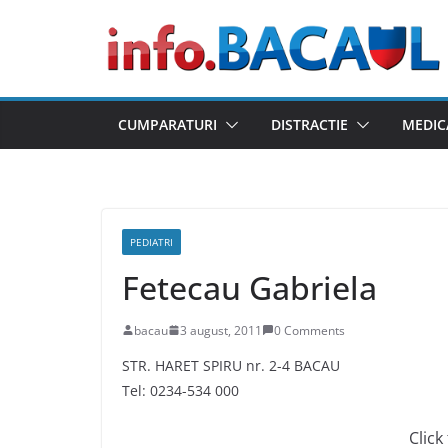
Skip
to
content
CUMPARATURI
DISTRACTIE
MEDIC
PEDIATRI
Fetecau Gabriela
bacau
3 august, 2011
0 Comments
STR. HARET SPIRU nr. 2-4 BACAU
Tel: 0234-534 000
Click