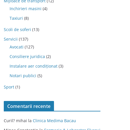
Mijloace de transport
(12)
Inchirieri masini
(4)
Taxiuri
(8)
Scoli de soferi
(13)
Servicii
(137)
Avocati
(127)
Consiliere juridica
(2)
Instalare aer condiționat
(3)
Notari publici
(5)
Sport
(1)
Comentarii recente
Curil? mihai
la
Clinica Medima Bacau