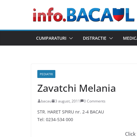
Skip
to
content
CUMPARATURI
DISTRACTIE
MEDIC
PEDIATRI
Zavatchi Melania
bacau
3 august, 2011
0 Comments
STR. HARET SPIRU nr. 2-4 BACAU
Tel: 0234-534 000
Click