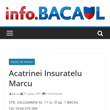
Skip
to
content
MEDICI DE FAMILIE
Acatrinei Insuratelu
Marcu
bacau
27 iunie, 2011
0 Comments
STR. CALUGARENI bl. 11 sc. D ap. 1 BACAU
Tel: 0234-575 009