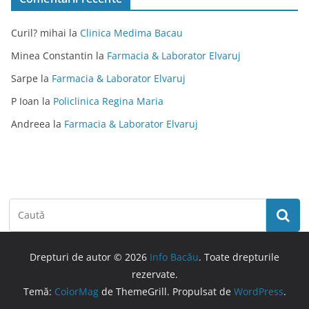
Curil? mihai
la
Clinica Medima Bacau
Minea Constantin
la
Farmacia & Laborator Elvaruj
Sarpe
la
Farmacia & Laborator Elvaruj
P Ioan
la
Policlinica Regina Maria
Andreea
la
Farmacia & Laborator Elvaruj
Drepturi de autor © 2026
Info Bacău
. Toate drepturile
rezervate.
Temă:
ColorMag
de ThemeGrill. Propulsat de
WordPress
.