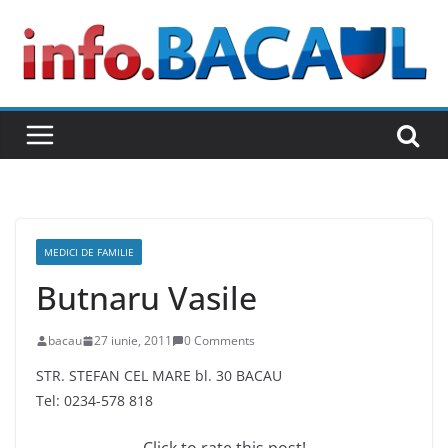
Skip
to
content
MEDICI DE FAMILIE
Butnaru Vasile
bacau
27 iunie, 2011
0 Comments
STR. STEFAN CEL MARE bl. 30 BACAU
Tel: 0234-578 818