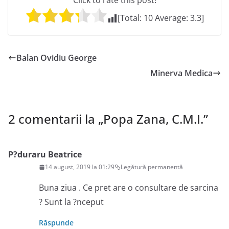
Click to rate this post!
[Total:
10
Average:
3.3
]
Balan Ovidiu George
Minerva Medica
2 comentarii la „
Popa Zana, C.M.I.
”
P?duraru Beatrice
14 august, 2019 la 01:29
Legătură permanentă
Buna ziua . Ce pret are o consultare de sarcina
? Sunt la ?nceput
Răspunde