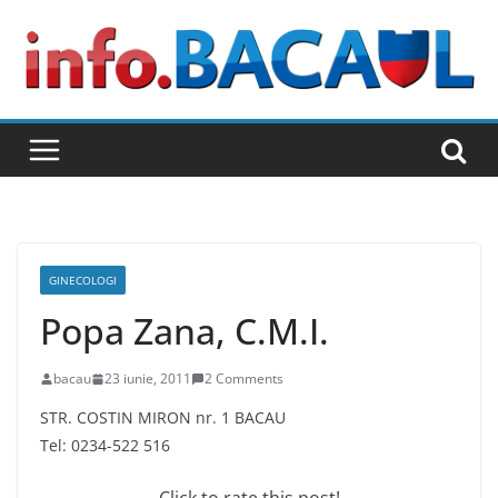
Skip
to
content
GINECOLOGI
Popa Zana, C.M.I.
bacau
23 iunie, 2011
2 Comments
STR. COSTIN MIRON nr. 1 BACAU
Tel: 0234-522 516