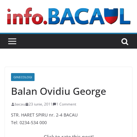
Skip
to
content
GINECOLOGI
Balan Ovidiu George
bacau
23 iunie, 2011
1 Comment
STR. HARET SPIRU nr. 2-4 BACAU
Tel: 0234-534 000