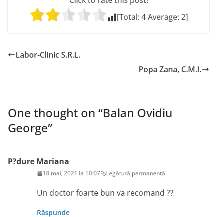
Click to rate this post!
[Total:
4
Average:
2
]
Labor-Clinic S.R.L.
Popa Zana, C.M.I.
One thought on “
Balan Ovidiu
George
”
P?dure Mariana
18 mai, 2021 la 10:07
Legătură permanentă
Un doctor foarte bun va recomand ??
Răspunde