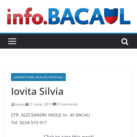
Skip
to
content
LABORATOARE ANALIZE MEDICALE
Iovita Silvia
bacau
21 iunie, 2011
0 Comments
STR. ALECSANDRI VASILE nr. 45 BACAU
Tel: 0234-510 917