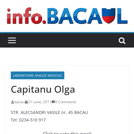
Skip
to
content
LABORATOARE ANALIZE MEDICALE
Capitanu Olga
bacau
21 iunie, 2011
0 Comments
STR. ALECSANDRI VASILE nr. 45 BACAU
Tel: 0234-510 917