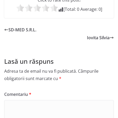
Click to rate this post!
[Total:
0
Average:
0
]
SD-MED S.R.L.
Iovita Silvia
Lasă un răspuns
Adresa ta de email nu va fi publicată.
Câmpurile
obligatorii sunt marcate cu
*
Comentariu
*