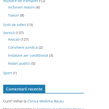
Mijloace de transport
(12)
Inchirieri masini
(4)
Taxiuri
(8)
Scoli de soferi
(13)
Servicii
(137)
Avocati
(127)
Consiliere juridica
(2)
Instalare aer condiționat
(3)
Notari publici
(5)
Sport
(1)
Comentarii recente
Curil? mihai
la
Clinica Medima Bacau