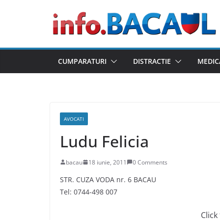
Skip
to
content
CUMPARATURI
DISTRACTIE
MEDIC
AVOCATI
Ludu Felicia
bacau
18 iunie, 2011
0 Comments
STR. CUZA VODA nr. 6 BACAU
Tel: 0744-498 007
Click