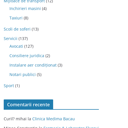
Mijloace de transport
(12)
Inchirieri masini
(4)
Taxiuri
(8)
Scoli de soferi
(13)
Servicii
(137)
Avocati
(127)
Consiliere juridica
(2)
Instalare aer condiționat
(3)
Notari publici
(5)
Sport
(1)
Comentarii recente
Curil? mihai
la
Clinica Medima Bacau