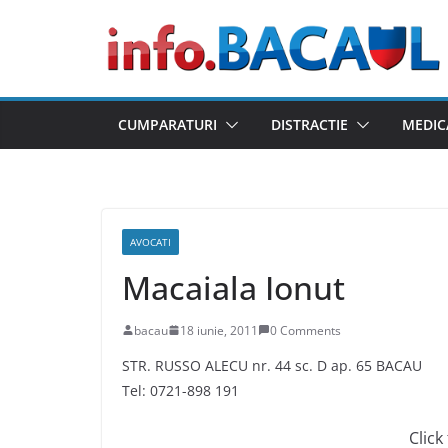
Skip
to
content
CUMPARATURI
DISTRACTIE
MEDIC
AVOCATI
Macaiala Ionut
bacau
18 iunie, 2011
0 Comments
STR. RUSSO ALECU nr. 44 sc. D ap. 65 BACAU
Tel: 0721-898 191
Click