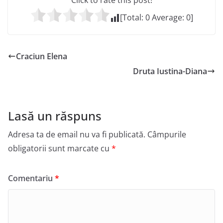
Click to rate this post!
[Total:
0
Average:
0
]
Craciun Elena
Druta Iustina-Diana
Lasă un răspuns
Adresa ta de email nu va fi publicată.
Câmpurile
obligatorii sunt marcate cu
*
Comentariu
*