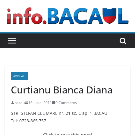
Skip
to
content
AVOCATI
Curtianu Bianca Diana
bacau
16 iunie, 2011
0 Comments
STR. STEFAN CEL MARE nr. 21 sc. C ap. 1 BACAU
Tel: 0723-865 757