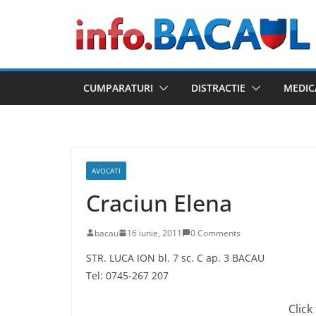
Skip
to
content
CUMPARATURI
DISTRACTIE
MEDIC
AVOCATI
Craciun Elena
bacau
16 iunie, 2011
0 Comments
STR. LUCA ION bl. 7 sc. C ap. 3 BACAU
Tel: 0745-267 207
Click