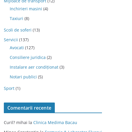
Mijloace de transport
(12)
Inchirieri masini
(4)
Taxiuri
(8)
Scoli de soferi
(13)
Servicii
(137)
Avocati
(127)
Consiliere juridica
(2)
Instalare aer condiționat
(3)
Notari publici
(5)
Sport
(1)
Comentarii recente
Curil? mihai
la
Clinica Medima Bacau