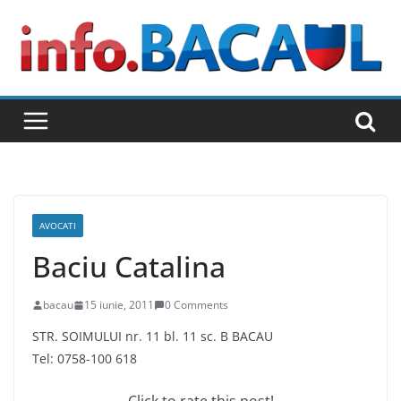
Skip
to
content
AVOCATI
Baciu Catalina
bacau
15 iunie, 2011
0 Comments
STR. SOIMULUI nr. 11 bl. 11 sc. B BACAU
Tel: 0758-100 618