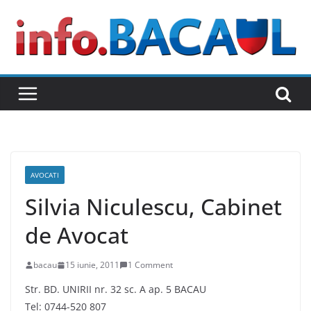
Skip
to
content
AVOCATI
Silvia Niculescu, Cabinet
de Avocat
bacau
15 iunie, 2011
1 Comment
Str. BD. UNIRII nr. 32 sc. A ap. 5 BACAU
Tel: 0744-520 807