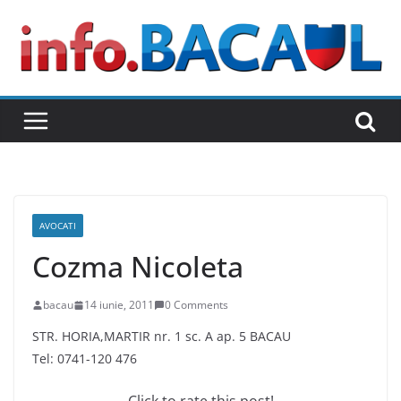
Skip
to
content
AVOCATI
Cozma Nicoleta
bacau
14 iunie, 2011
0 Comments
STR. HORIA,MARTIR nr. 1 sc. A ap. 5 BACAU
Tel: 0741-120 476