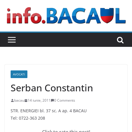
Skip
to
content
AVOCATI
Serban Constantin
bacau
14 iunie, 2011
0 Comments
STR. ENERGIEI bl. 37 sc. A ap. 4 BACAU
Tel: 0722-363 208