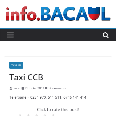
Skip
to
content
TAXIURI
Taxi CCB
bacau
11 iunie, 2011
0 Comments
Telefoane – 0234.970, 511 511, 0746 141 414
Click to rate this post!