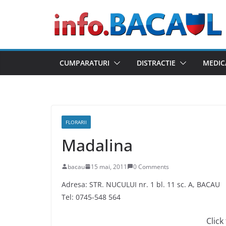
Skip
to
content
CUMPARATURI
DISTRACTIE
MEDIC
FLORARII
Madalina
bacau
15 mai, 2011
0 Comments
Adresa: STR. NUCULUI nr. 1 bl. 11 sc. A, BACAU
Tel: 0745-548 564
Click