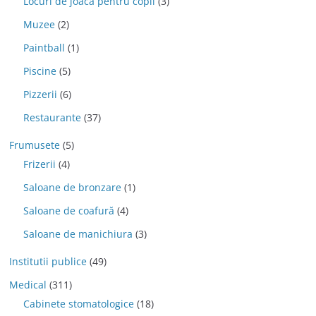
Locuri de joaca pentru copii
(3)
Muzee
(2)
Paintball
(1)
Piscine
(5)
Pizzerii
(6)
Restaurante
(37)
Frumusete
(5)
Frizerii
(4)
Saloane de bronzare
(1)
Saloane de coafură
(4)
Saloane de manichiura
(3)
Institutii publice
(49)
Medical
(311)
Cabinete stomatologice
(18)