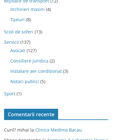
Mijloace de transport
(12)
Inchirieri masini
(4)
Taxiuri
(8)
Scoli de soferi
(13)
Servicii
(137)
Avocati
(127)
Consiliere juridica
(2)
Instalare aer condiționat
(3)
Notari publici
(5)
Sport
(1)
Comentarii recente
Curil? mihai
la
Clinica Medima Bacau