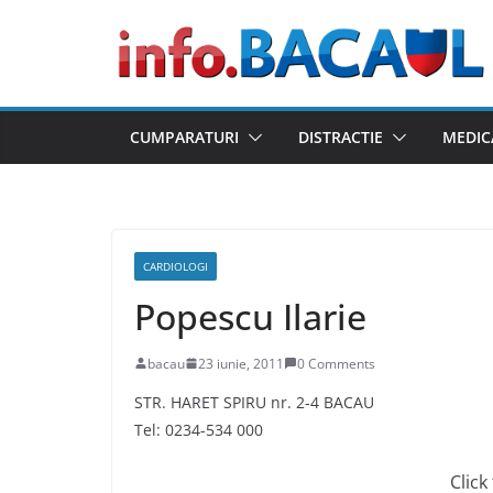
Skip
to
content
CUMPARATURI
DISTRACTIE
MEDIC
CARDIOLOGI
Popescu Ilarie
bacau
23 iunie, 2011
0 Comments
STR. HARET SPIRU nr. 2-4 BACAU
Tel: 0234-534 000
Click