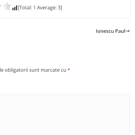
[Total:
1
Average:
3
]
Ionescu Paul
e obligatorii sunt marcate cu
*