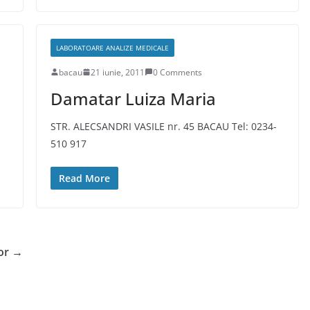
LABORATOARE ANALIZE MEDICALE
bacau
21 iunie, 2011
0 Comments
Damatar Luiza Maria
STR. ALECSANDRI VASILE nr. 45 BACAU Tel: 0234-
510 917
Read More
or →