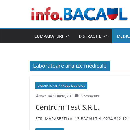
Skip
to
content
CUMPARATURI
DISTRACTIE
MEDIC
Laboratoare analize medicale
LABORATOARE ANALIZE MEDICALE
bacau
21 iunie, 2011
0 Comments
Centrum Test S.R.L.
STR. MARASESTI nr. 13 BACAU Tel: 0234-512 121