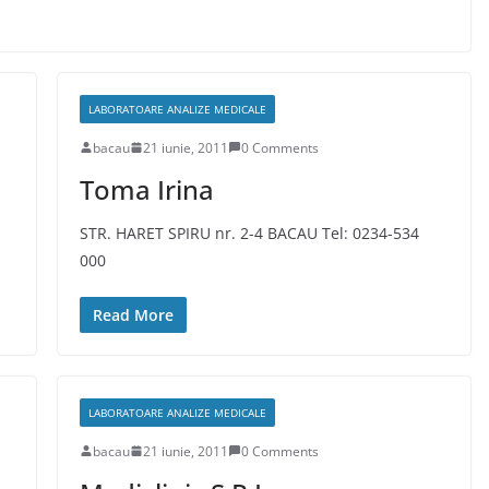
LABORATOARE ANALIZE MEDICALE
bacau
21 iunie, 2011
0 Comments
Toma Irina
STR. HARET SPIRU nr. 2-4 BACAU Tel: 0234-534
000
Read More
LABORATOARE ANALIZE MEDICALE
bacau
21 iunie, 2011
0 Comments