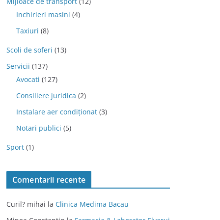
Mijloace de transport
(12)
Inchirieri masini
(4)
Taxiuri
(8)
Scoli de soferi
(13)
Servicii
(137)
Avocati
(127)
Consiliere juridica
(2)
Instalare aer condiționat
(3)
Notari publici
(5)
Sport
(1)
Comentarii recente
Curil? mihai
la
Clinica Medima Bacau